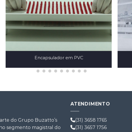
 Capsulas
Encapsuladora Semi-Automatica
ATENDIMENTO
arte do Grupo Buzatto’s
(31) 3658 1765
 no segmento magistral do
(31) 3657 1756