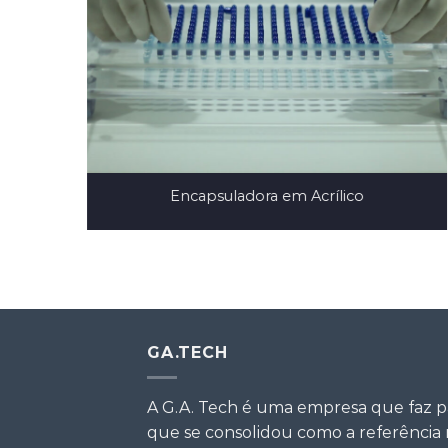
ora Facility
Auxiliador para Abertura de
GA.TECH
A G.A. Tech é uma empresa que faz p
que se consolidou como a referência