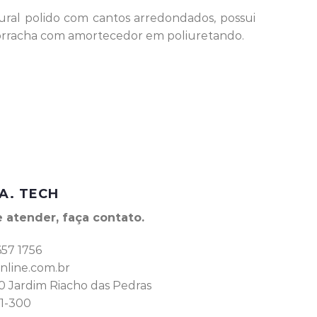
ural polido com cantos arredondados, possui
borracha com amortecedor em poliuretando.
A. TECH
 atender, faça contato.
657 1756
line.com.br
0 Jardim Riacho das Pedras
1-300