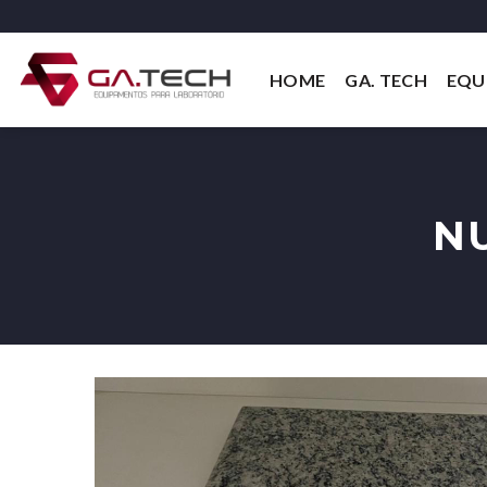
Skip
to
content
HOME
GA. TECH
EQU
N