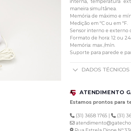
interna, temperatura ex
maneira simultânea.
Memória de máximo e mín
Medição em ºC ou em ºF.
Sensor interno e externo
Formato de hora: 12 ou 24
Memória: max./mín.
Suporte para parede e pa
DADOS TÉCNICOS
ATENDIMENTO G
Estamos prontos para te
(31) 3658 1765 |
(31) 3
atendimento@gatechon
Rua Estrela Dione Nº:33