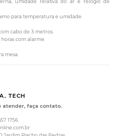
terna, umidade relativa do ar e relógio de
imo para temperatura e umidade.
 com cabo de 3 metros.
 horas com alarme.
ra mesa.
A. TECH
 atender, faça contato.
657 1756
line.com.br
0 Jardim Riacho das Pedras